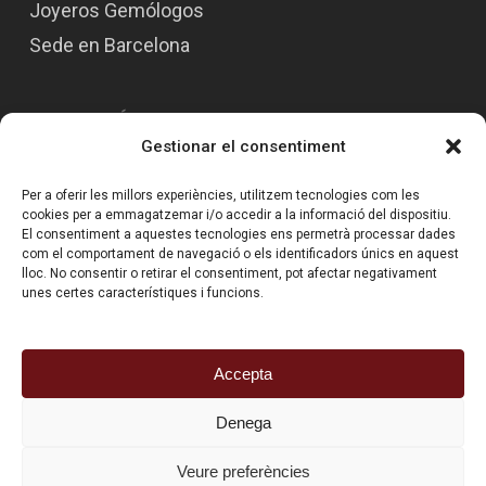
Joyeros Gemólogos
Sede en Barcelona
INFORMACIÓN CONTACTO
Gestionar el consentiment
info@tortosajoiers.com
Per a oferir les millors experiències, utilitzem tecnologies com les
93 210 46 25
cookies per a emmagatzemar i/o accedir a la informació del dispositiu.
El consentiment a aquestes tecnologies ens permetrà processar dades
680 93 13 21
com el comportament de navegació o els identificadors únics en aquest
lloc. No consentir o retirar el consentiment, pot afectar negativament
unes certes característiques i funcions.
CONDICIONS GENERALS
Termes i Condicions
Accepta
Política de Privacitat
Denega
Veure preferències