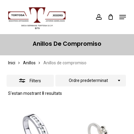
Skip
account
Menu
Close
to
Close
Filters
main
Menu
content
Anillos De Compromiso
Inici
Anillos
Anillos de compromiso
Ordre predeterminat
Filters
S'estan mostrant 8 resultats