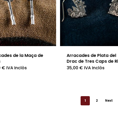
cades de la Maça de
Arracades de Plata del
s
Drac de Tres Caps de R
0
€
IVA Inclòs
35,00
€
IVA Inclòs
1
2
Next