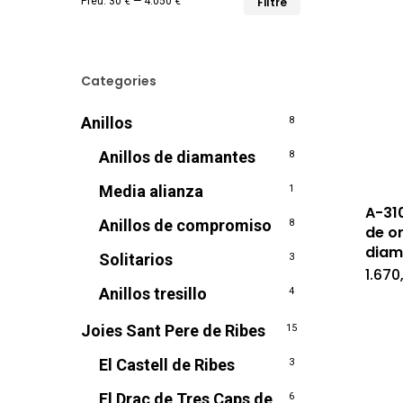
Preu:
30 €
—
4.050 €
Filtre
mínim
màxim
Categories
Anillos
8
Anillos de diamantes
8
Media alianza
1
A-310
Anillos de compromiso
8
de o
diam
Solitarios
3
1.670
Anillos tresillo
4
Joies Sant Pere de Ribes
15
El Castell de Ribes
3
El Drac de Tres Caps de
6