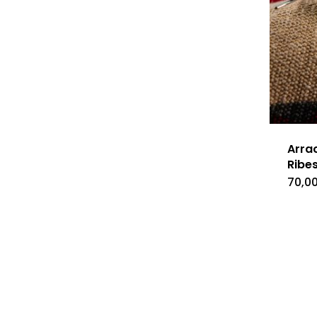
Arra
Ribe
70,0