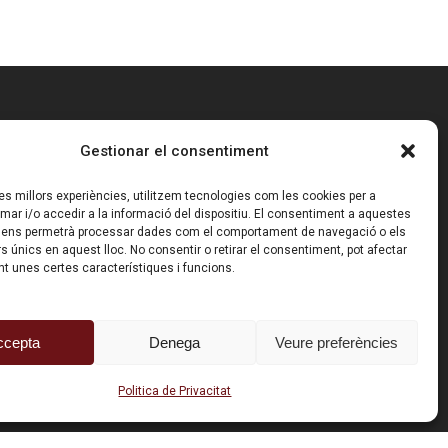
Gestionar el consentiment
CONDICIONS GENERALS
 les millors experiències, utilitzem tecnologies com les cookies per a
Termes i Condicions
r i/o accedir a la informació del dispositiu. El consentiment a aquestes
Política de Privacitat
 ens permetrà processar dades com el comportament de navegació o els
rs únics en aquest lloc. No consentir o retirar el consentiment, pot afectar
t unes certes característiques i funcions.
ccepta
Denega
Veure preferències
Politica de Privacitat