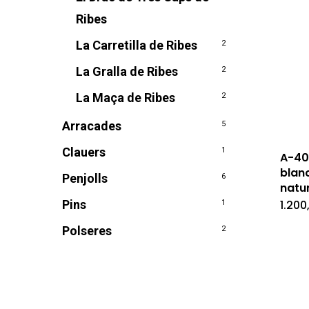
Ribes
La Carretilla de Ribes
2
La Gralla de Ribes
2
La Maça de Ribes
2
Arracades
5
Clauers
1
A-406
blan
Penjolls
6
natu
1.200
Pins
1
Polseres
2