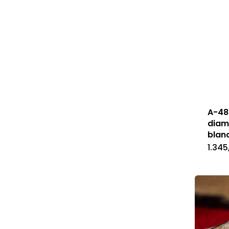
A-488
diam
blan
1.34