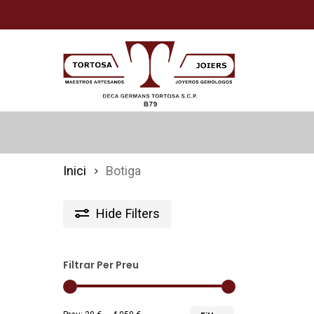
Skip
to
main
content
Inici
Botiga
Hide
Filters
Filtrar Per Preu
Preu
Preu