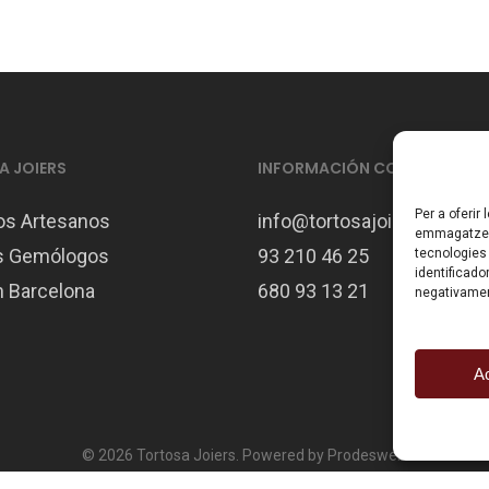
 JOIERS
INFORMACIÓN CONTACTO
Per a oferir
os Artesanos
info@tortosajoiers.com
emmagatzema
s Gemólogos
93 210 46 25
tecnologies
identificado
 Barcelona
680 93 13 21
negativamen
A
© 2026 Tortosa Joiers. Powered by Prodesweb