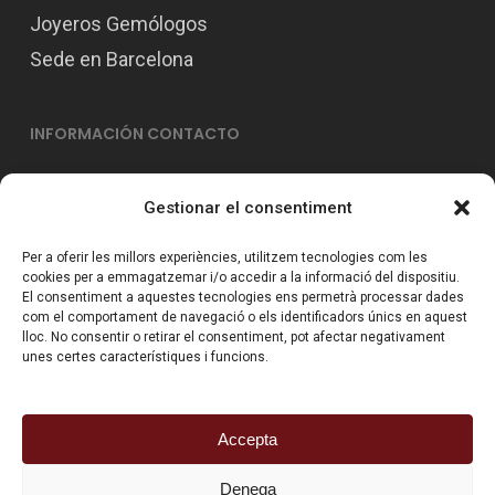
Joyeros Gemólogos
Sede en Barcelona
INFORMACIÓN CONTACTO
info@tortosajoiers.com
Gestionar el consentiment
93 210 46 25
680 93 13 21
Per a oferir les millors experiències, utilitzem tecnologies com les
cookies per a emmagatzemar i/o accedir a la informació del dispositiu.
El consentiment a aquestes tecnologies ens permetrà processar dades
com el comportament de navegació o els identificadors únics en aquest
CONDICIONS GENERALS
lloc. No consentir o retirar el consentiment, pot afectar negativament
unes certes característiques i funcions.
Termes i Condicions
Política de Privacitat
Accepta
Denega