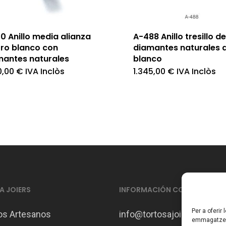
0 Anillo media alianza
A-488 Anillo tresillo de
oro blanco con
diamantes naturales 
mantes naturales
blanco
0,00
€
IVA Inclòs
1.345,00
€
IVA Inclòs
 JOIERS
INFORMACIÓN CONTACTO
Per a oferir
os Artesanos
info@tortosajoiers.com
emmagatzema