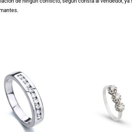
nciación de ningún conflicto, según consta al vendedor, y
amantes.