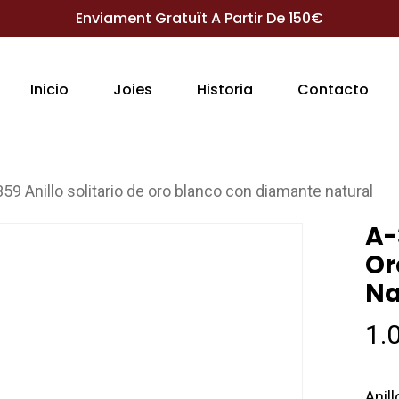
Enviament Gratuït A Partir De 150€
Inicio
Joies
Historia
Contacto
359 Anillo solitario de oro blanco con diamante natural
A-
Or
Na
1.
Anil