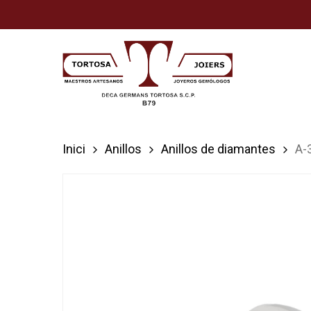
Skip
to
main
content
Inici
Anillos
Anillos de diamantes
A-