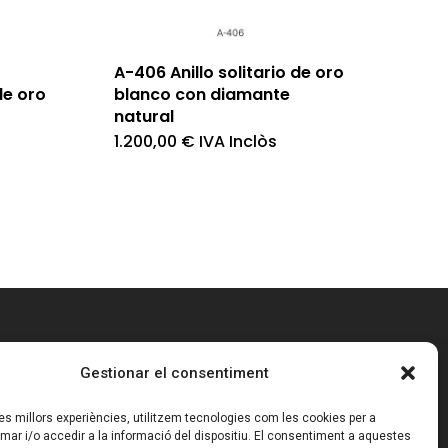
A-406 Anillo solitario de oro
de oro
blanco con diamante
natural
1.200,00
€
IVA Inclòs
Gestionar el consentiment
CONDICIONS GENERALS
 les millors experiències, utilitzem tecnologies com les cookies per a
Termes i Condicions
r i/o accedir a la informació del dispositiu. El consentiment a aquestes