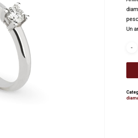
diama
peso 
Un a
Categ
diam