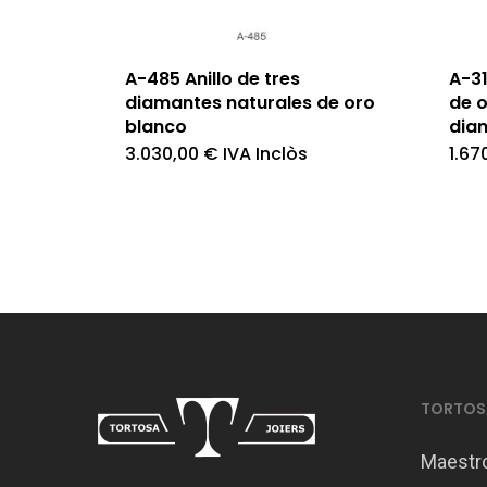
A-485 Anillo de tres
A-31
diamantes naturales de oro
de 
blanco
dia
3.030,00
€
IVA Inclòs
1.67
TORTOSA
Maestr