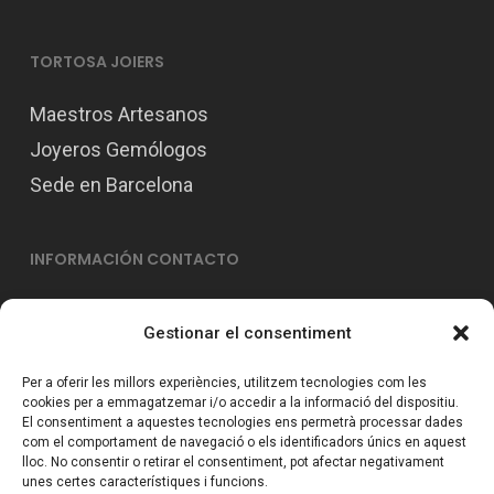
triar
TORTOSA JOIERS
a
la
Maestros Artesanos
pàgin
Joyeros Gemólogos
del
Sede en Barcelona
produ
INFORMACIÓN CONTACTO
info@tortosajoiers.com
Gestionar el consentiment
93 210 46 25
680 93 13 21
Per a oferir les millors experiències, utilitzem tecnologies com les
cookies per a emmagatzemar i/o accedir a la informació del dispositiu.
El consentiment a aquestes tecnologies ens permetrà processar dades
com el comportament de navegació o els identificadors únics en aquest
CONDICIONS GENERALS
lloc. No consentir o retirar el consentiment, pot afectar negativament
unes certes característiques i funcions.