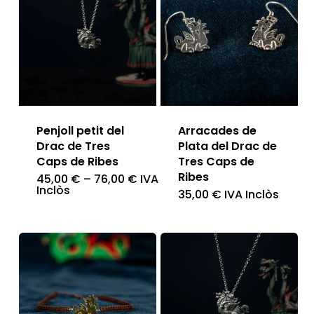
Penjoll petit del
Arracades de
Drac de Tres
Plata del Drac de
Caps de Ribes
Tres Caps de
Ribes
45,00
€
–
76,00
€
IVA
Aquest
Inclòs
35,00
€
IVA Inclòs
producte
té
diverses
variants.
Les