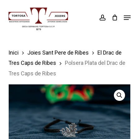
Skip
account
Menu
to
Close
main
Menu
content
Inici
Joies Sant Pere de Ribes
El Drac de
Tres Caps de Ribes
Polsera Plata del Drac de
Tres Caps de Ribes