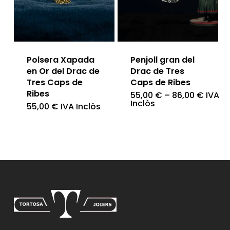
opcions
es
poden
triar
Polsera Xapada
Penjoll gran del
a
en Or del Drac de
Drac de Tres
Tres Caps de
Caps de Ribes
la
Ribes
55,00
€
–
86,00
€
IVA
Aques
pàgina
Inclòs
55,00
€
IVA Inclòs
produ
del
té
producte
diver
varian
Les
opcio
es
poden